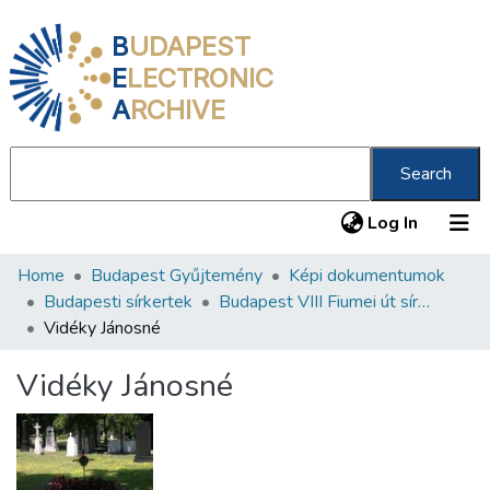
B
UDAPEST
E
LECTRONIC
A
RCHIVE
Search
(current
Log In
Home
Budapest Gyűjtemény
Képi dokumentumok
Communities & Collections
Budapesti sírkertek
Budapest VIII Fiumei út sírkert 1. rész
All of DSpace
Vidéky Jánosné
Statistics
Vidéky Jánosné
About us