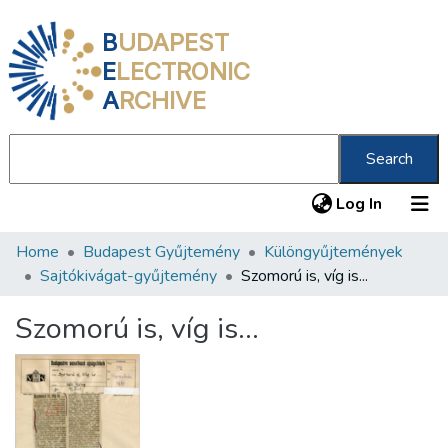
B
UDAPEST
E
LECTRONIC
A
RCHIVE
Search
(current
Log In
Home
Budapest Gyűjtemény
Különgyűjtemények
Communities & Collections
Sajtókivágat-gyűjtemény
Szomorú is, víg is...
All of DSpace
Szomorú is, víg is...
Statistics
About us