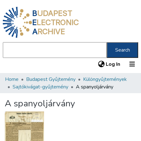
B
UDAPEST
E
LECTRONIC
A
RCHIVE
Search
(current
Log In
Home
Budapest Gyűjtemény
Különgyűjtemények
Communities & Collections
Sajtókivágat-gyűjtemény
A spanyoljárvány
All of DSpace
A spanyoljárvány
Statistics
About us