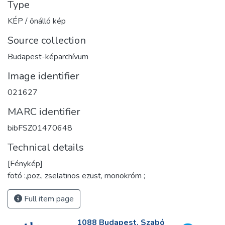
Type
KÉP / önálló kép
Source collection
Budapest-képarchívum
Image identifier
021627
MARC identifier
bibFSZ01470648
Technical details
[Fénykép]
fotó :,poz., zselatinos ezüst, monokróm ;
Full item page
1088 Budapest, Szabó