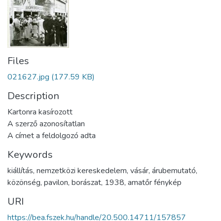
Files
021627.jpg
(177.59 KB)
Description
Kartonra kasírozott
A szerző azonosítatlan
A címet a feldolgozó adta
Keywords
kiállítás
,
nemzetközi kereskedelem
,
vásár
,
árubemutató
,
közönség
,
pavilon
,
borászat
,
1938
,
amatőr fénykép
URI
https://bea.fszek.hu/handle/20.500.14711/157857