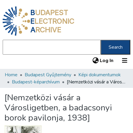
B
UDAPEST
E
LECTRONIC
A
RCHIVE
Search
(current
Log In
Home
Budapest Gyűjtemény
Képi dokumentumok
Communities & Collections
Budapest-képarchívum
[Nemzetközi vásár a Városligetben, a badacsonyi borok pavilonja, 1938]
All of DSpace
[Nemzetközi vásár a
Statistics
Városligetben, a badacsonyi
About us
borok pavilonja, 1938]