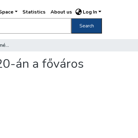
DSpace
Statistics
About us
Log In
Search
Nagyszabású kultúresemények augusztus 20-án a főváros valamennyi kerületében
0-án a főváros