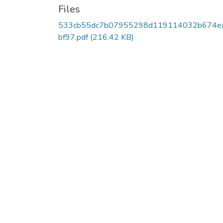
Files
533cb55dc7b07955298d119114032b674e
bf97.pdf
(216.42 KB)