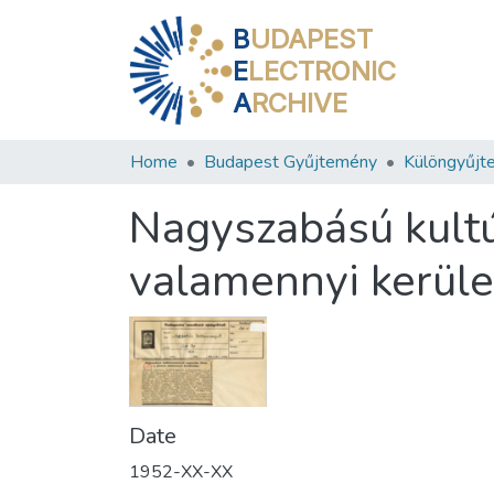
B
UDAPEST
E
LECTRONIC
A
RCHIVE
Home
Budapest Gyűjtemény
Különgyűjt
Nagyszabású kult
valamennyi kerül
Date
1952-XX-XX