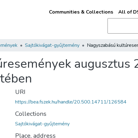
Communities & Collections
All of 
emények
Sajtókivágat-gyűjtemény
úresemények augusztus 2
etében
URI
https://bea.fszek.hu/handle/20.500.14711/126584
Collections
Sajtókivágat-gyűjtemény
Place, address