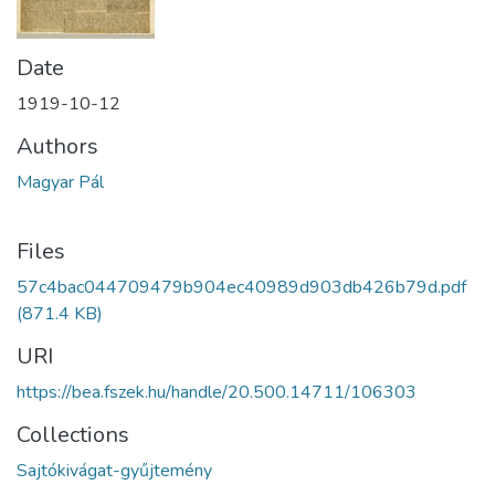
Date
1919-10-12
Authors
Magyar Pál
Files
57c4bac044709479b904ec40989d903db426b79d.pdf
(871.4 KB)
URI
https://bea.fszek.hu/handle/20.500.14711/106303
Collections
Sajtókivágat-gyűjtemény