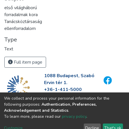
első világháború
forradalmak kora
Tanácsköztársaság
ellenforradalom
Type
Text
Full item page
1088 Budapest, Szabó
Ervin tér 1.
+36-1-411-5000
info@fszek.hu
We collect and process your personal information for the
https://fszek.hu
following purposes:
Authentication, Preferences,
Acknowledgement and Statistics
.
To learn more, please read our
privacy policy
.
Customize
Decline
That's ok