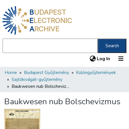
B
UDAPEST
E
LECTRONIC
A
RCHIVE
Search
(current
Log In
Home
Budapest Gyűjtemény
Különgyűjtemények
Communities & Collections
Sajtókivágat-gyűjtemény
All of DSpace
Baukwesen nub Bolschevizmus
Statistics
Baukwesen nub Bolschevizmus
About us