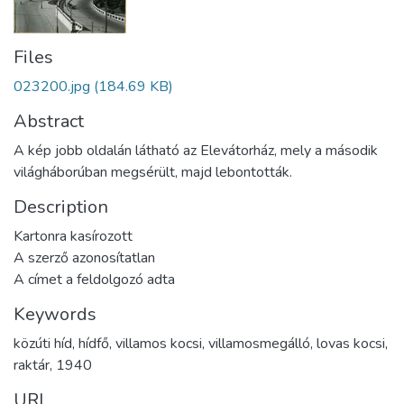
Files
023200.jpg
(184.69 KB)
Abstract
A kép jobb oldalán látható az Elevátorház, mely a második
világháborúban megsérült, majd lebontották.
Description
Kartonra kasírozott
A szerző azonosítatlan
A címet a feldolgozó adta
Keywords
közúti híd
,
hídfő
,
villamos kocsi
,
villamosmegálló
,
lovas kocsi
,
raktár
,
1940
URI