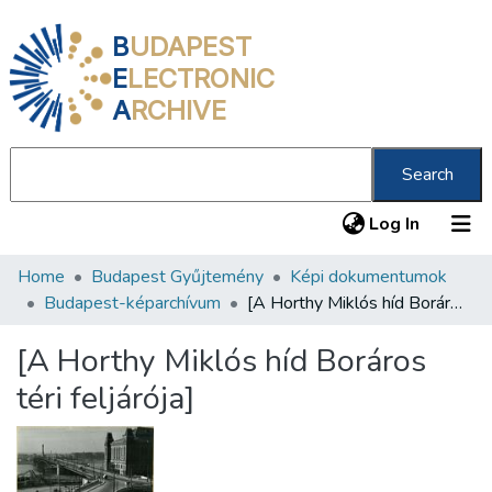
B
UDAPEST
E
LECTRONIC
A
RCHIVE
Search
(current
Log In
Home
Budapest Gyűjtemény
Képi dokumentumok
Communities & Collections
Budapest-képarchívum
[A Horthy Miklós híd Boráros téri feljárója]
All of DSpace
[A Horthy Miklós híd Boráros
Statistics
téri feljárója]
About us