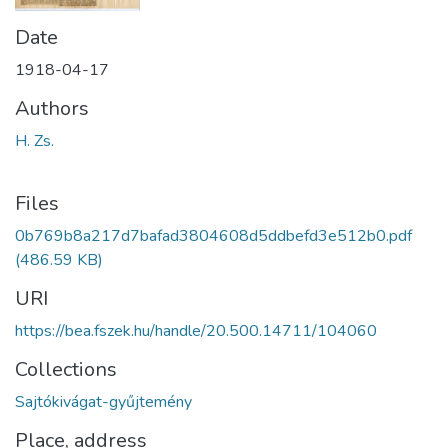
Date
1918-04-17
Authors
H. Zs.
Files
0b769b8a217d7bafad3804608d5ddbefd3e512b0.pdf
(486.59 KB)
URI
https://bea.fszek.hu/handle/20.500.14711/104060
Collections
Sajtókivágat-gyűjtemény
Place, address