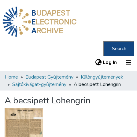
B
UDAPEST
E
LECTRONIC
A
RCHIVE
Search
(current
Log In
Home
Budapest Gyűjtemény
Különgyűjtemények
Communities & Collections
Sajtókivágat-gyűjtemény
A becsipett Lohengrin
All of DSpace
A becsipett Lohengrin
Statistics
About us