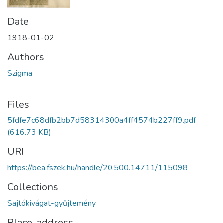
Date
1918-01-02
Authors
Szigma
Files
5fdfe7c68dfb2bb7d58314300a4ff4574b227ff9.pdf
(616.73 KB)
URI
https://bea.fszek.hu/handle/20.500.14711/115098
Collections
Sajtókivágat-gyűjtemény
Place, address