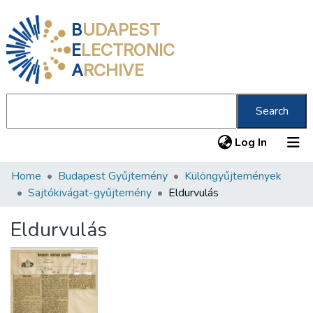
B
UDAPEST
E
LECTRONIC
A
RCHIVE
Search
(current
Log In
Home
Budapest Gyűjtemény
Különgyűjtemények
Communities & Collections
Sajtókivágat-gyűjtemény
Eldurvulás
All of DSpace
Eldurvulás
Statistics
About us