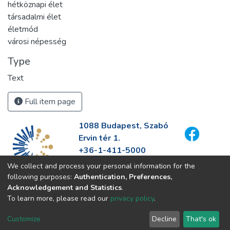
hétköznapi élet
társadalmi élet
életmód
városi népesség
Type
Text
Full item page
1088 Budapest, Szabó
Ervin tér 1.
+36-1-411-5000
info@fszek.hu
We collect and process your personal information for the
https://fszek.hu
following purposes:
Authentication, Preferences,
Acknowledgement and Statistics
.
To learn more, please read our
privacy policy
.
Customize
Decline
That's ok