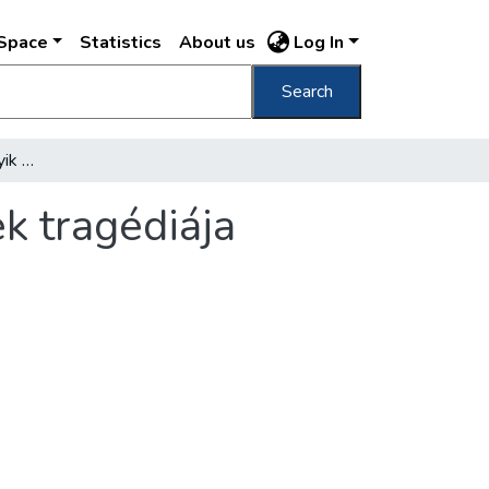
DSpace
Statistics
About us
Log In
Search
A Fővárosi Könyvtár egyik tisztviselőnőjének tragédiája
k tragédiája