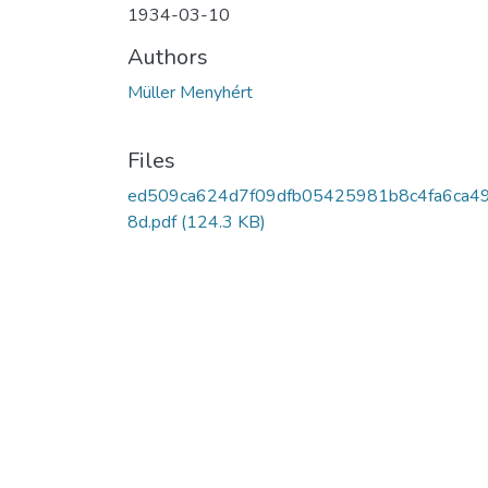
1934-03-10
Authors
Müller Menyhért
Files
ed509ca624d7f09dfb05425981b8c4fa6ca4
8d.pdf
(124.3 KB)