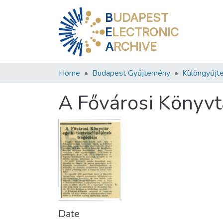
B
UDAPEST
E
LECTRONIC
A
RCHIVE
Home
Budapest Gyűjtemény
Különgyűjt
A Fővárosi Könyvtá
Date