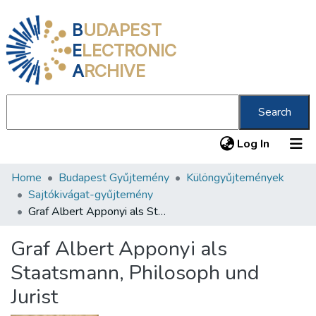
B
UDAPEST
E
LECTRONIC
A
RCHIVE
Search
(current
Log In
Home
Budapest Gyűjtemény
Különgyűjtemények
Communities & Collections
Sajtókivágat-gyűjtemény
All of DSpace
Graf Albert Apponyi als Staatsmann, Philosoph und Jurist
Statistics
Graf Albert Apponyi als
About us
Staatsmann, Philosoph und
Jurist