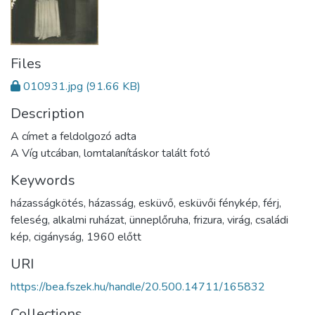
Files
010931.jpg
(91.66 KB)
Description
A címet a feldolgozó adta
A Víg utcában, lomtalanításkor talált fotó
Keywords
házasságkötés
,
házasság
,
esküvő
,
esküvői fénykép
,
férj
,
feleség
,
alkalmi ruházat
,
ünneplőruha
,
frizura
,
virág
,
családi
kép
,
cigányság
,
1960 előtt
URI
https://bea.fszek.hu/handle/20.500.14711/165832
Collections