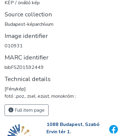
KÉP / önálló kép
Source collection
Budapest-képarchívum
Image identifier
010931
MARC identifier
bibFSZ01592449
Technical details
[Fénykép]
fotó :,poz., zsel. ezüst, monokróm ;
Full item page
1088 Budapest, Szabó
Ervin tér 1.