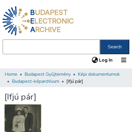
B
UDAPEST
E
LECTRONIC
A
RCHIVE
Search
(current
Log In
Home
Budapest Gyűjtemény
Képi dokumentumok
Communities & Collections
Budapest-képarchívum
[Ifjú pár]
All of DSpace
[Ifjú pár]
Statistics
About us