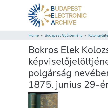
B
UDAPEST
E
LECTRONIC
A
RCHIVE
Home
Budapest Gyűjtemény
Különgyűjt
Bokros Elek Kolozs
képviselőjelöltjé
polgárság nevébe
1875. junius 29-é