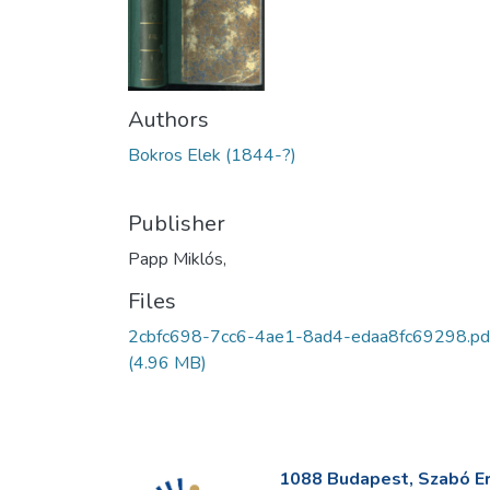
Authors
Bokros Elek (1844-?)
Publisher
Papp Miklós,
Files
2cbfc698-7cc6-4ae1-8ad4-edaa8fc69298.pd
(4.96 MB)
1088 Budapest, Szabó Erv