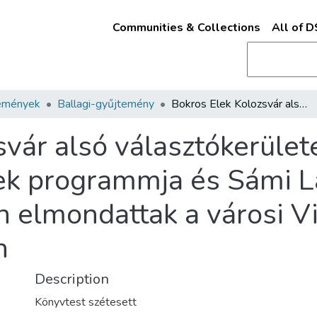
Communities & Collections
All of 
emények
Ballagi-gyűjtemény
Bokros Elek Kolozsvár alsó választókerülete képviselőjelöltjének programmja és Sámi László válasza a polgárság nevében elmondattak a városi Vigadó-teremben 1875. junius 29-én
vár alsó választókerület
nek programmja és Sámi L
n elmondattak a városi 
n
Description
Könyvtest szétesett