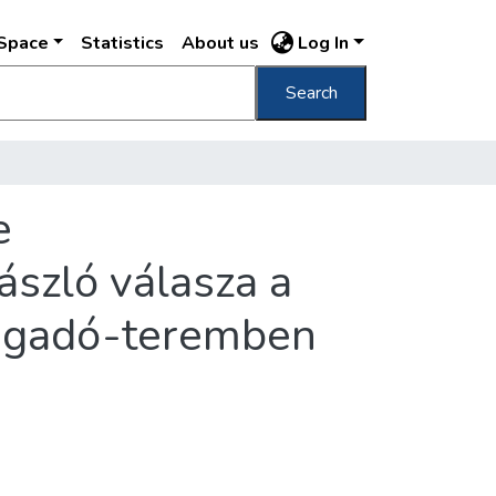
DSpace
Statistics
About us
Log In
Search
e
ászló válasza a
Vigadó-teremben