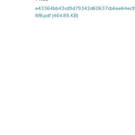
e43364bb43cd9d79342d60637cb6ee64ec9
8f8.pdf
(464.85 KB)