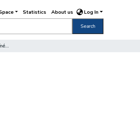
DSpace
Statistics
About us
Log In
Search
Emlékezés egy nagy színészre