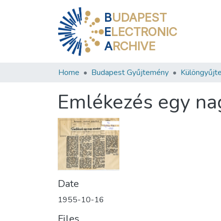
B
UDAPEST
E
LECTRONIC
A
RCHIVE
Home
Budapest Gyűjtemény
Különgyűjt
Emlékezés egy nag
Date
1955-10-16
Files