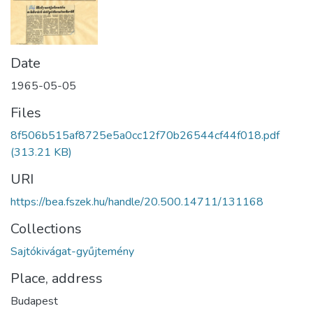
Date
1965-05-05
Files
8f506b515af8725e5a0cc12f70b26544cf44f018.pdf
(313.21 KB)
URI
https://bea.fszek.hu/handle/20.500.14711/131168
Collections
Sajtókivágat-gyűjtemény
Place, address
Budapest