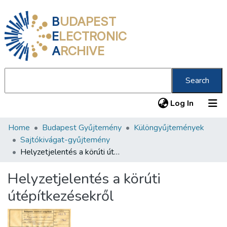
B
UDAPEST
E
LECTRONIC
A
RCHIVE
Search
(current
Log In
Home
Budapest Gyűjtemény
Különgyűjtemények
Communities & Collections
Sajtókivágat-gyűjtemény
All of DSpace
Helyzetjelentés a körúti útépítkezésekről
Statistics
Helyzetjelentés a körúti
About us
útépítkezésekről