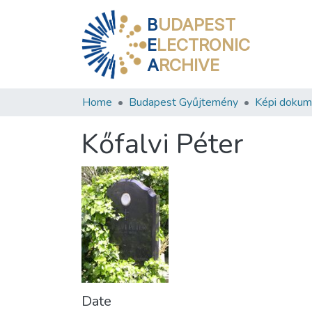
B
UDAPEST
E
LECTRONIC
A
RCHIVE
Home
Budapest Gyűjtemény
Képi doku
Kőfalvi Péter
Date