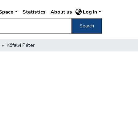
DSpace
Statistics
About us
Log In
Search
Kőfalvi Péter