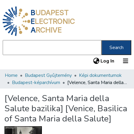
B
UDAPEST
E
LECTRONIC
A
RCHIVE
Search
(current
Log In
Home
Budapest Gyűjtemény
Képi dokumentumok
Communities & Collections
Budapest-képarchívum
[Velence, Santa Maria della Salute bazilika] [Venice, Basilica of Santa Maria della Salute]
All of DSpace
[Velence, Santa Maria della
Statistics
Salute bazilika] [Venice, Basilica
About us
of Santa Maria della Salute]