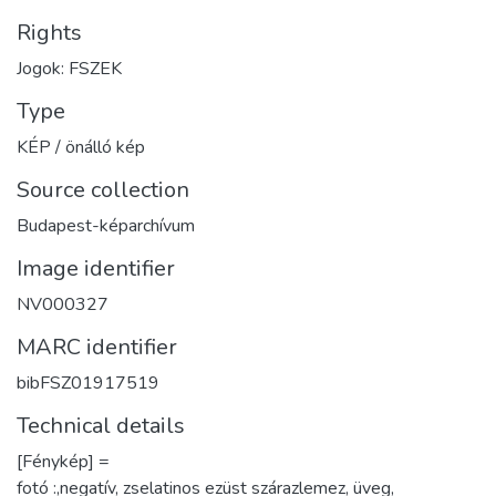
Rights
Jogok: FSZEK
Type
KÉP / önálló kép
Source collection
Budapest-képarchívum
Image identifier
NV000327
MARC identifier
bibFSZ01917519
Technical details
[Fénykép] =
fotó :,negatív, zselatinos ezüst szárazlemez, üveg,