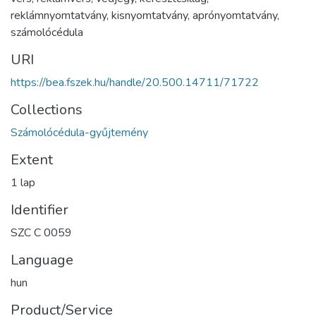
reklámnyomtatvány
,
kisnyomtatvány
,
aprónyomtatvány
,
számolócédula
URI
https://bea.fszek.hu/handle/20.500.14711/71722
Collections
Számolócédula-gyűjtemény
Extent
1 lap
Identifier
SZC C 0059
Language
hun
Product/Service