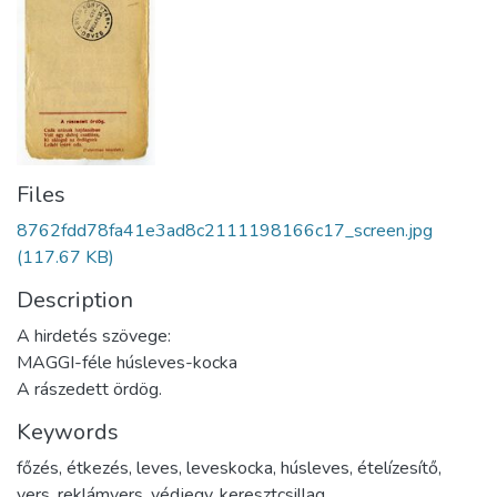
Files
8762fdd78fa41e3ad8c2111198166c17_screen.jpg
(117.67 KB)
Description
A hirdetés szövege:
MAGGI-féle húsleves-kocka
A rászedett ördög.
Keywords
főzés
,
étkezés
,
leves
,
leveskocka
,
húsleves
,
ételízesítő
,
vers
,
reklámvers
,
védjegy
,
keresztcsillag
,