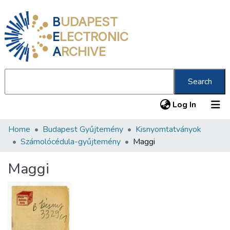
B
UDAPEST
E
LECTRONIC
A
RCHIVE
Search
(current
Log In
Home
Budapest Gyűjtemény
Kisnyomtatványok
Communities & Collections
Számolócédula-gyűjtemény
Maggi
All of DSpace
Maggi
Statistics
About us