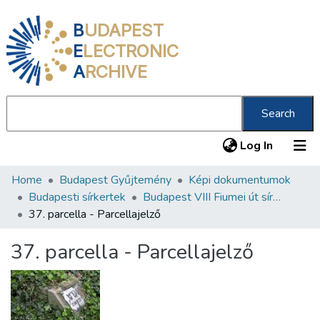
B
UDAPEST
E
LECTRONIC
A
RCHIVE
Search
(current
Log In
Home
Budapest Gyűjtemény
Képi dokumentumok
Communities & Collections
Budapesti sírkertek
Budapest VIII Fiumei út sírkert 2. rész
All of DSpace
37. parcella - Parcellajelző
Statistics
37. parcella - Parcellajelző
About us