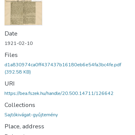
Date
1921-02-10
Files
d1a830974ca0ff437437b16180eb6e54fa3bc4fe.pdf
(392.58 KB)
URI
https://bea.fszek.hu/handle/20.500.14711/126642
Collections
Sajtókivágat-gyűjtemény
Place, address