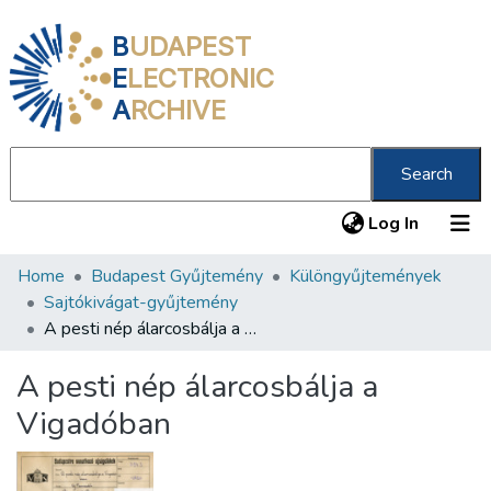
B
UDAPEST
E
LECTRONIC
A
RCHIVE
Search
(current
Log In
Home
Budapest Gyűjtemény
Különgyűjtemények
Communities & Collections
Sajtókivágat-gyűjtemény
All of DSpace
A pesti nép álarcosbálja a Vigadóban
Statistics
A pesti nép álarcosbálja a
About us
Vigadóban