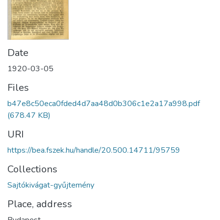
Date
1920-03-05
Files
b47e8c50eca0fded4d7aa48d0b306c1e2a17a998.pdf
(678.47 KB)
URI
https://bea.fszek.hu/handle/20.500.14711/95759
Collections
Sajtókivágat-gyűjtemény
Place, address