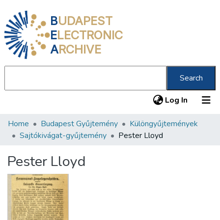
B
UDAPEST
E
LECTRONIC
A
RCHIVE
Search
(current
Log In
Home
Budapest Gyűjtemény
Különgyűjtemények
Communities & Collections
Sajtókivágat-gyűjtemény
Pester Lloyd
All of DSpace
Pester Lloyd
Statistics
About us