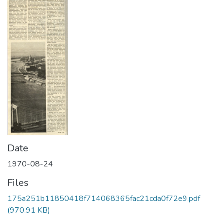
Date
1970-08-24
Files
175a251b11850418f714068365fac21cda0f72e9.pdf
(970.91 KB)