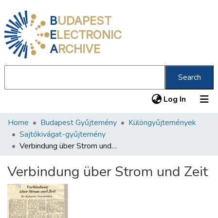
B
UDAPEST
E
LECTRONIC
A
RCHIVE
Search
(current
Log In
Home
Budapest Gyűjtemény
Különgyűjtemények
Communities & Collections
Sajtókivágat-gyűjtemény
All of DSpace
Verbindung über Strom und Zeit
Statistics
Verbindung über Strom und Zeit
About us