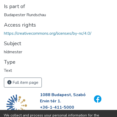
Is part of
Budapester Rundschau
Access rights
https://creativecommons.org/licenses/by-nc/4.0/
Subject
hídmester
Type
Text
Full item page
1088 Budapest, Szabó
Ervin tér 1.
+36-1-411-5000
info@fszek.hu
We collect and process your personal information for the