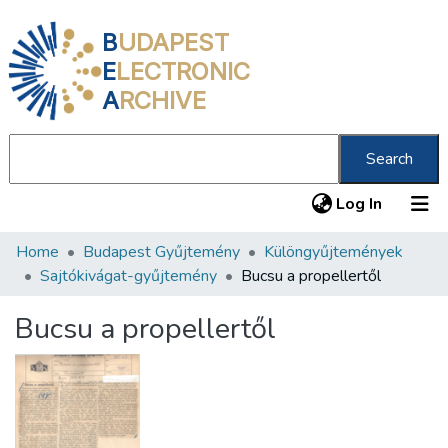
B
UDAPEST
E
LECTRONIC
A
RCHIVE
Search
(current
Log In
Home
Budapest Gyűjtemény
Különgyűjtemények
Communities & Collections
Sajtókivágat-gyűjtemény
Bucsu a propellertől
All of DSpace
Bucsu a propellertől
Statistics
About us