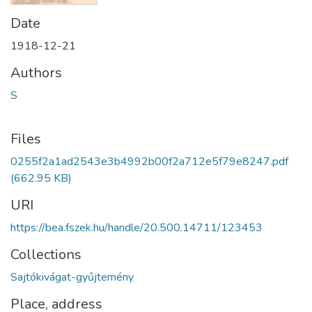
Date
1918-12-21
Authors
S
Files
0255f2a1ad2543e3b4992b00f2a712e5f79e8247.pdf
(662.95 KB)
URI
https://bea.fszek.hu/handle/20.500.14711/123453
Collections
Sajtókivágat-gyűjtemény
Place, address