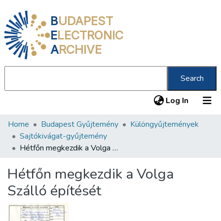
B
UDAPEST
E
LECTRONIC
A
RCHIVE
Search
(current
Log In
Home
Budapest Gyűjtemény
Különgyűjtemények
Communities & Collections
Sajtókivágat-gyűjtemény
All of DSpace
Hétfőn megkezdik a Volga Szálló építését
Statistics
Hétfőn megkezdik a Volga
About us
Szálló építését