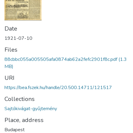
Date
1921-07-10
Files
88cbbc055a005505afa0874ab62a2fefc2901f8c.pdf
(1.3
MB)
URI
https://bea.fszek.hu/handle/20.500.14711/121517
Collections
Sajtókivágat-gyűjtemény
Place, address
Budapest