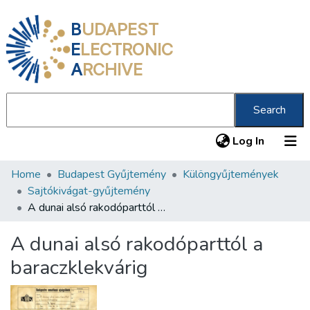
B
UDAPEST
E
LECTRONIC
A
RCHIVE
Search
(current
Log In
Home
Budapest Gyűjtemény
Különgyűjtemények
Communities & Collections
Sajtókivágat-gyűjtemény
All of DSpace
A dunai alsó rakodóparttól a baraczklekvárig
Statistics
A dunai alsó rakodóparttól a
About us
baraczklekvárig