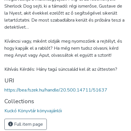
Sherlock Dog sejti, ki a támadó: régi ismerőse, Gustave de
la Nyest, akit évekkel ezelőtt az ő segítségével sikerült
letartóztatni. De most szabadlábra került és próbára teszi a
detektívet…
Kíváncsi vagy, miként oldják meg nyomozóink a rejtélyt, és
hogy kapják el a rablót? Ha még nem tudsz olvasni, kérd
meg Anyut vagy Aput, olvassátok el együtt a sztorit!
Kihívás Kérdés: Hány tagú süncsalád kel át az úttesten?
URI
https://bea.fszek.hu/handle/20.500.14711/51637
Collections
Kuckó Könyvtár könyvajánlói
Full item page