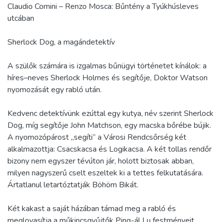
Claudio Comini – Renzo Mosca: Bűntény a Tyúkhúsleves
utcában
Sherlock Dog, a magándetektív
A szülők számára is izgalmas bűnügyi történetet kínálok: a
híres–neves Sherlock Holmes és segítője, Doktor Watson
nyomozását egy rabló után.
Kedvenc detektívünk ezúttal egy kutya, név szerint Sherlock
Dog, míg segítője John Matchson, egy macska bőrébe bújik.
A nyomozópárost „segíti” a Városi Rendcsőrség két
alkalmazottja: Csacskacsa és Logikacsa. A két tollas rendőr
bizony nem egyszer tévúton jár, holott biztosak abban,
milyen nagyszerű cselt eszeltek ki a tettes felkutatására.
Ártatlanul letartóztatják Böhöm Bikát.
Két kakast a saját házában támad meg a rabló és
meglovasítja a műkincsgyűjtők Ping-ál Lu festményeit.