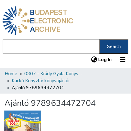
B
UDAPEST
E
LECTRONIC
A
RCHIVE
Search
(current
Log In
Home
0307 - Krúdy Gyula Könyvtár
Communities & Collections
Kuckó Könyvtár könyvajánlói
All of DSpace
Ajánló 9789634472704
Statistics
Ajánló 9789634472704
About us