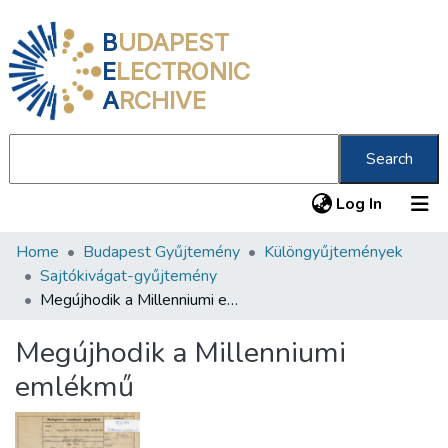
B
UDAPEST
E
LECTRONIC
A
RCHIVE
Search
(current
Log In
Home
Budapest Gyűjtemény
Különgyűjtemények
Communities & Collections
Sajtókivágat-gyűjtemény
All of DSpace
Megújhodik a Millenniumi emlékmű
Statistics
Megújhodik a Millenniumi
About us
emlékmű