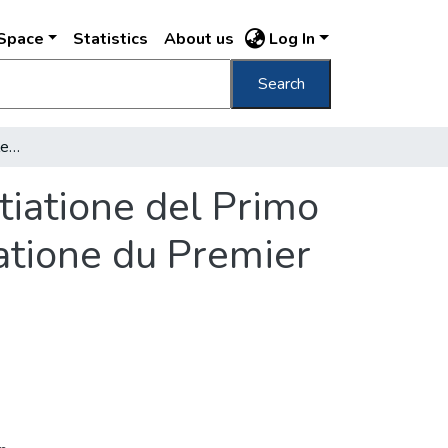
DSpace
Statistics
About us
Log In
Search
[Önkéntes Mentőegyesület székháza] Assotiatione del Primo Soccorso Volontario a "Budapest" = Associatione du Premier Secours Volontaire à "Budapest". /
iatione del Primo
atione du Premier