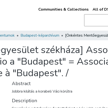
Communities & Collections
All of 
mentumok
Budapest-képarchívum
yesület székháza] Assot
io a "Budapest" = Associ
 à "Budapest". /
Abstract
Jobbra kilátás a korabeli Váci körútra
Description