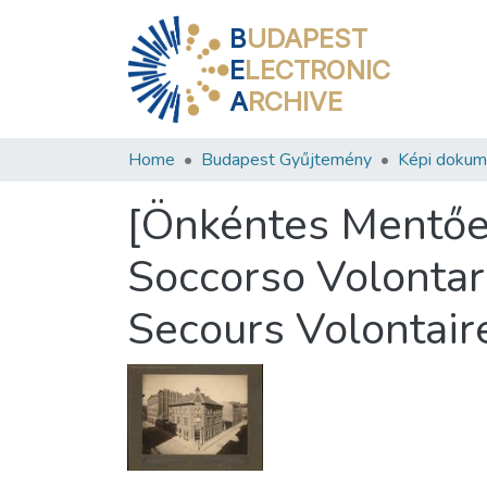
B
UDAPEST
E
LECTRONIC
A
RCHIVE
Home
Budapest Gyűjtemény
Képi doku
[Önkéntes Mentőeg
Soccorso Volontar
Secours Volontaire