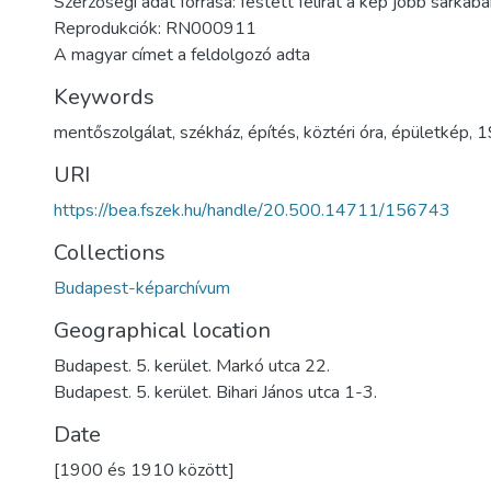
Szerzőségi adat forrása: festett felirat a kép jobb sarkáb
Reprodukciók: RN000911
A magyar címet a feldolgozó adta
Keywords
mentőszolgálat
,
székház
,
építés
,
köztéri óra
,
épületkép
,
1
URI
https://bea.fszek.hu/handle/20.500.14711/156743
Collections
Budapest-képarchívum
Geographical location
Budapest. 5. kerület. Markó utca 22.
Budapest. 5. kerület. Bihari János utca 1-3.
Date
[1900 és 1910 között]