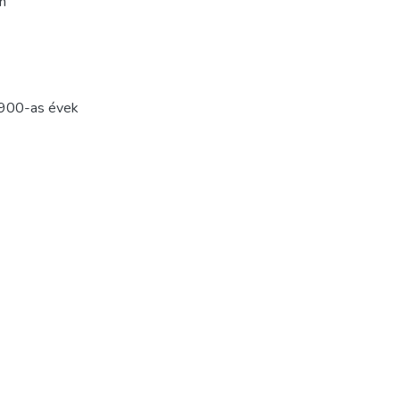
an
900-as évek