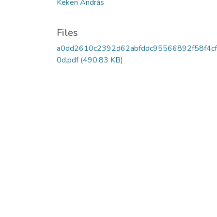
Keken András
Files
a0dd2610c2392d62abfddc95566892f58f4c
0d.pdf
(490.83 KB)