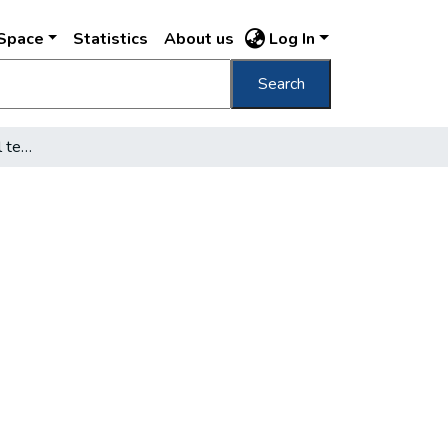
DSpace
Statistics
About us
Log In
Search
Lelki utazás templomtól templomig