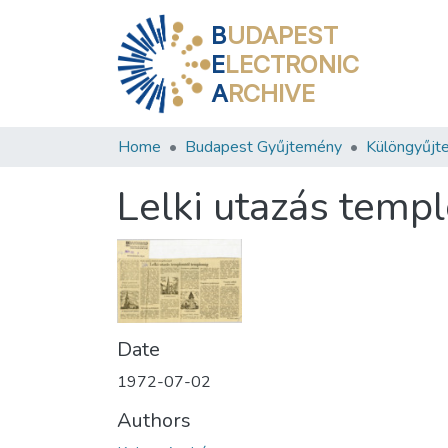
B
UDAPEST
E
LECTRONIC
A
RCHIVE
Home
Budapest Gyűjtemény
Különgyűjt
Lelki utazás temp
Date
1972-07-02
Authors