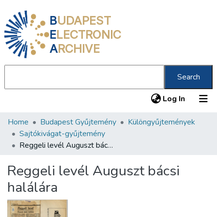
B
UDAPEST
E
LECTRONIC
A
RCHIVE
Search
(current
Log In
Home
Budapest Gyűjtemény
Különgyűjtemények
Communities & Collections
Sajtókivágat-gyűjtemény
All of DSpace
Reggeli levél Auguszt bácsi halálára
Statistics
Reggeli levél Auguszt bácsi
About us
halálára