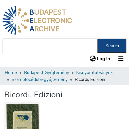
B
UDAPEST
E
LECTRONIC
A
RCHIVE
Search
(current
Log In
Home
Budapest Gyűjtemény
Kisnyomtatványok
Communities & Collections
Számolócédula-gyűjtemény
Ricordi, Edizioni
All of DSpace
Ricordi, Edizioni
Statistics
About us