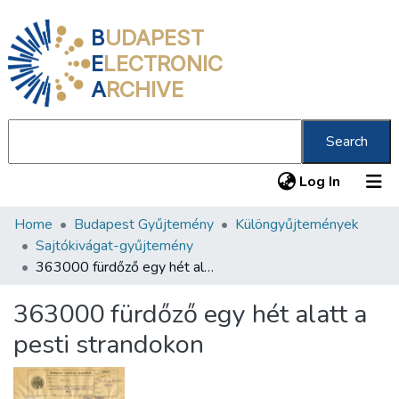
B
UDAPEST
E
LECTRONIC
A
RCHIVE
Search
(current
Log In
Home
Budapest Gyűjtemény
Különgyűjtemények
Communities & Collections
Sajtókivágat-gyűjtemény
All of DSpace
363000 fürdőző egy hét alatt a pesti strandokon
Statistics
363000 fürdőző egy hét alatt a
About us
pesti strandokon