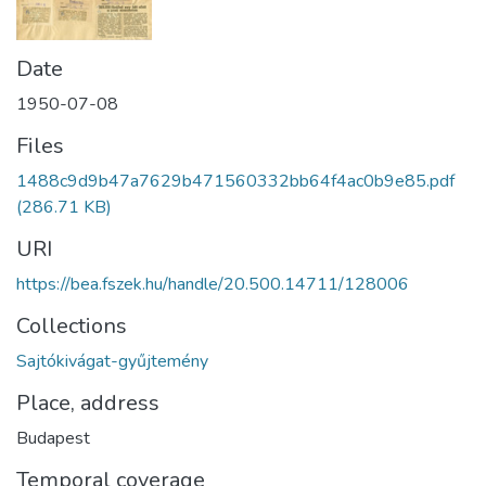
Date
1950-07-08
Files
1488c9d9b47a7629b471560332bb64f4ac0b9e85.pdf
(286.71 KB)
URI
https://bea.fszek.hu/handle/20.500.14711/128006
Collections
Sajtókivágat-gyűjtemény
Place, address
Budapest
Temporal coverage