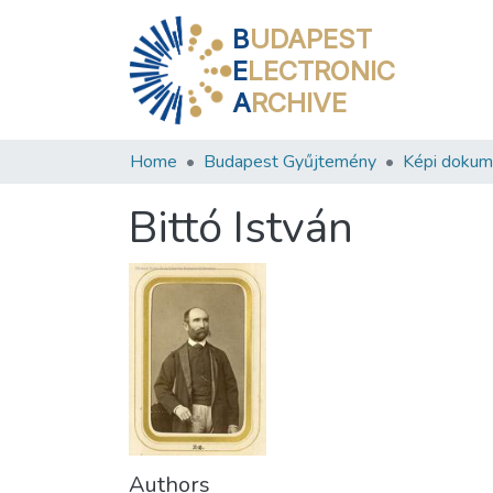
B
UDAPEST
E
LECTRONIC
A
RCHIVE
Home
Budapest Gyűjtemény
Képi doku
Bittó István
Authors