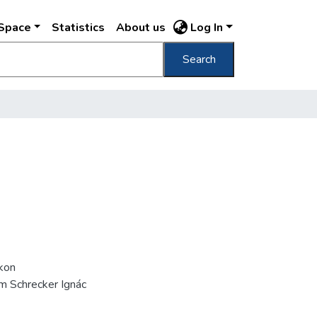
DSpace
Statistics
About us
Log In
Search
íkon
m Schrecker Ignác