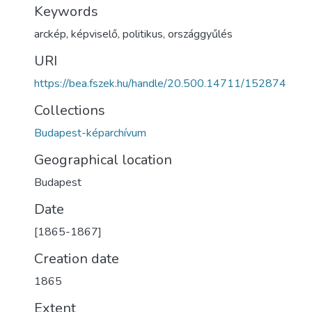
Keywords
arckép
,
képviselő
,
politikus
,
országgyűlés
URI
https://bea.fszek.hu/handle/20.500.14711/152874
Collections
Budapest-képarchívum
Geographical location
Budapest
Date
[1865-1867]
Creation date
1865
Extent