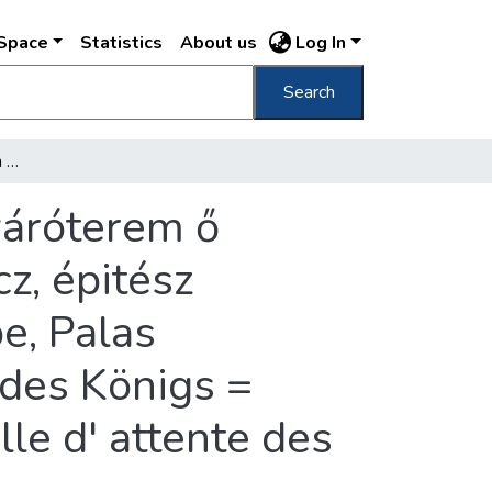
DSpace
Statistics
About us
Log In
Search
Történelmi kiállítás: román csoport: Palas, váróterem ő felsége a király szobáihoz, Arch. Alpár Ignácz, épitész Historische Ausstellung: romanische Gruppe, Palas Wartesaal zu den Gemächern, Sr. Majestät des Königs = Section Historique : grope romane palas, salle d' attente des appartements de Sa Majesté le Roi /
 váróterem ő
cz, épitész
e, Palas
 des Königs =
lle d' attente des