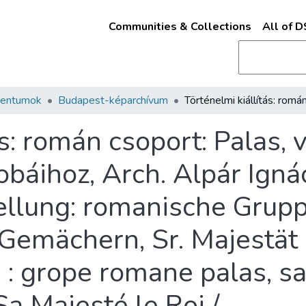
Communities & Collections
All of 
mentumok
Budapest-képarchívum
ás: román csoport: Palas,
obáihoz, Arch. Alpár Igná
ellung: romanische Grupp
Gemächern, Sr. Majestät
 : grope romane palas, sa
a Majesté le Roi /