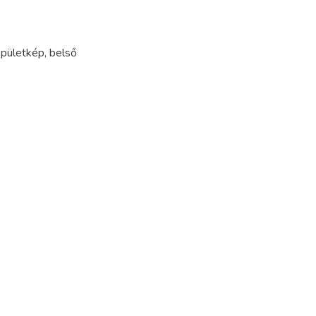
pületkép
,
belső