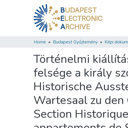
B
UDAPEST
E
LECTRONIC
A
RCHIVE
Home
Budapest Gyűjtemény
Képi doku
Történelmi kiállít
felsége a király sz
Historische Ausst
Wartesaal zu den 
Section Historique
appartements de S