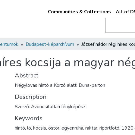
Communities & Collections
All of 
mentumok
Budapest-képarchívum
híres kocsija a magyar n
Abstract
Négylovas hintó a Korzó alatti Duna-parton
Description
Szerző: Azonosítatlan fényképész
Keywords
hintó
,
ló
,
kocsis
,
ostor
,
egyenruha
,
raktár
,
riportfotó
,
1920-