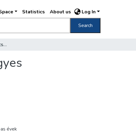
DSpace
Statistics
About us
Log In
Search
József nádor régi híres kocsija a magyar négyes
égyes
as évek