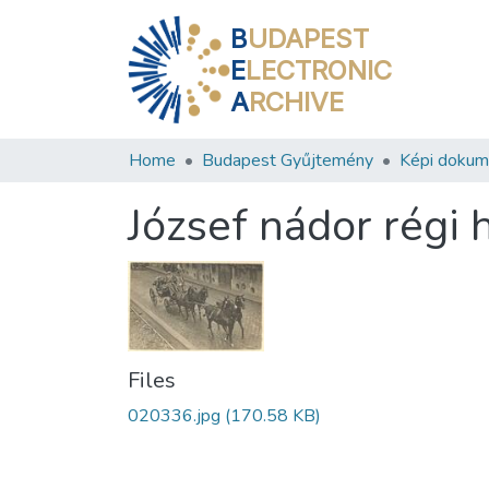
B
UDAPEST
E
LECTRONIC
A
RCHIVE
Home
Budapest Gyűjtemény
Képi doku
József nádor régi 
Files
020336.jpg
(170.58 KB)