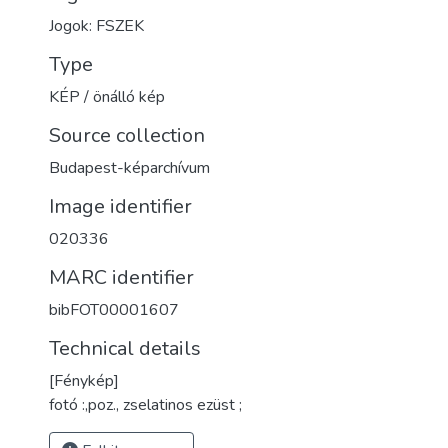
Jogok: FSZEK
Type
KÉP / önálló kép
Source collection
Budapest-képarchívum
Image identifier
020336
MARC identifier
bibFOT00001607
Technical details
[Fénykép]
fotó :,poz., zselatinos ezüst ;