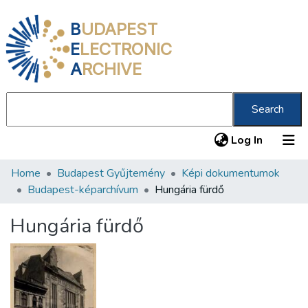
B
UDAPEST
E
LECTRONIC
A
RCHIVE
Search
(current
Log In
Home
Budapest Gyűjtemény
Képi dokumentumok
Communities & Collections
Budapest-képarchívum
Hungária fürdő
All of DSpace
Hungária fürdő
Statistics
About us