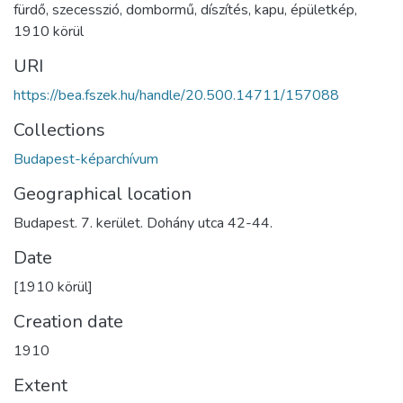
fürdő
,
szecesszió
,
dombormű
,
díszítés
,
kapu
,
épületkép
,
1910 körül
URI
https://bea.fszek.hu/handle/20.500.14711/157088
Collections
Budapest-képarchívum
Geographical location
Budapest. 7. kerület. Dohány utca 42-44.
Date
[1910 körül]
Creation date
1910
Extent