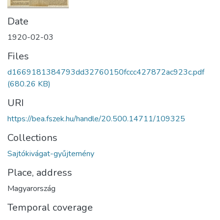
Date
1920-02-03
Files
d1669181384793dd32760150fccc427872ac923c.pdf
(680.26 KB)
URI
https://bea.fszek.hu/handle/20.500.14711/109325
Collections
Sajtókivágat-gyűjtemény
Place, address
Magyarország
Temporal coverage