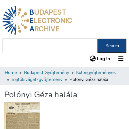
B
UDAPEST
E
LECTRONIC
A
RCHIVE
Search
(current
Log In
Home
Budapest Gyűjtemény
Különgyűjtemények
Communities & Collections
Sajtókivágat-gyűjtemény
Polónyi Géza halála
All of DSpace
Polónyi Géza halála
Statistics
About us