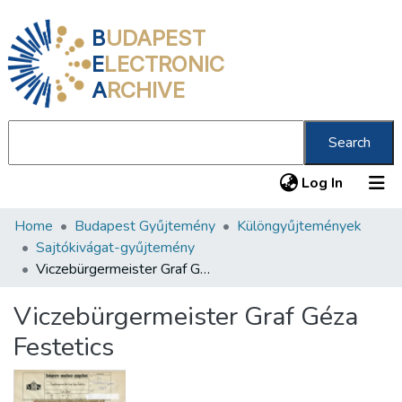
B
UDAPEST
E
LECTRONIC
A
RCHIVE
Search
(current
Log In
Home
Budapest Gyűjtemény
Különgyűjtemények
Communities & Collections
Sajtókivágat-gyűjtemény
All of DSpace
Viczebürgermeister Graf Géza Festetics
Statistics
Viczebürgermeister Graf Géza
About us
Festetics