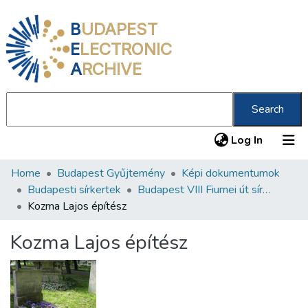
B
UDAPEST
E
LECTRONIC
A
RCHIVE
Search
(current
Log In
Home
Budapest Gyűjtemény
Képi dokumentumok
Communities & Collections
Budapesti sírkertek
Budapest VIII Fiumei út sírkert 2. rész
All of DSpace
Kozma Lajos építész
Statistics
Kozma Lajos építész
About us