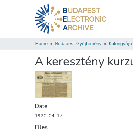
B
UDAPEST
E
LECTRONIC
A
RCHIVE
Home
Budapest Gyűjtemény
Különgyűjt
A keresztény kurz
Date
1920-04-17
Files