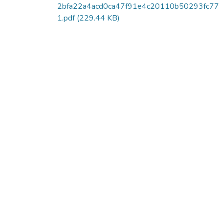
2bfa22a4acd0ca47f91e4c20110b50293fc7
1.pdf
(229.44 KB)