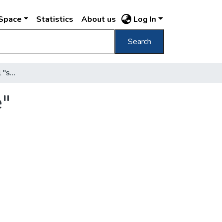
DSpace
Statistics
About us
Log In
Search
Csillagtelep lesz Csepel "szépségkirálynője"
e"