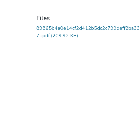
Files
89865b4a0e14cf2d412b5dc2c799deff2ba3
7c.pdf
(209.92 KB)