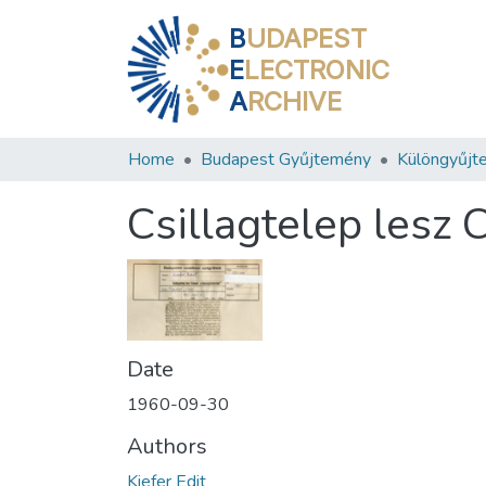
B
UDAPEST
E
LECTRONIC
A
RCHIVE
Home
Budapest Gyűjtemény
Különgyűjt
Csillagtelep lesz 
Date
1960-09-30
Authors
Kiefer Edit