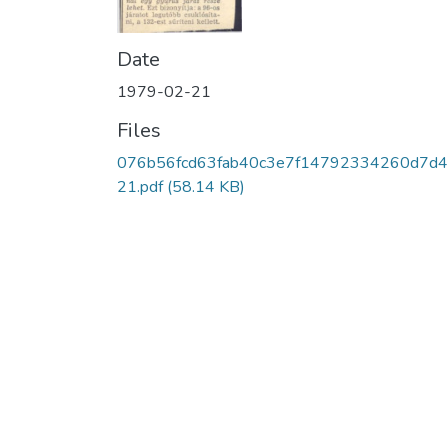
Date
1979-02-21
Files
076b56fcd63fab40c3e7f14792334260d7d4
21.pdf
(58.14 KB)