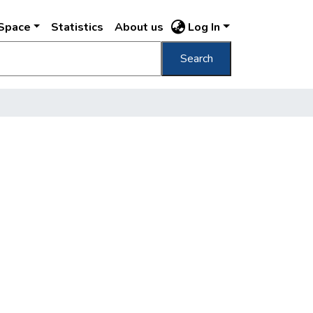
DSpace
Statistics
About us
Log In
Search