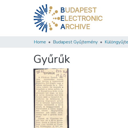
B
UDAPEST
E
LECTRONIC
A
RCHIVE
Home
Budapest Gyűjtemény
Különgyűjt
Gyűrűk