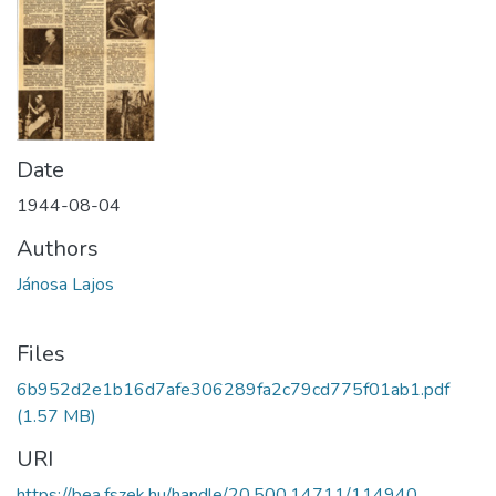
Date
1944-08-04
Authors
Jánosa Lajos
Files
6b952d2e1b16d7afe306289fa2c79cd775f01ab1.pdf
(1.57 MB)
URI
https://bea.fszek.hu/handle/20.500.14711/114940