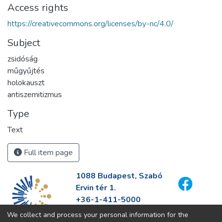
Access rights
https://creativecommons.org/licenses/by-nc/4.0/
Subject
zsidóság
műgyűjtés
holokauszt
antiszemitizmus
Type
Text
Full item page
1088 Budapest, Szabó
Ervin tér 1.
+36-1-411-5000
info@fszek.hu
We collect and process your personal information for the