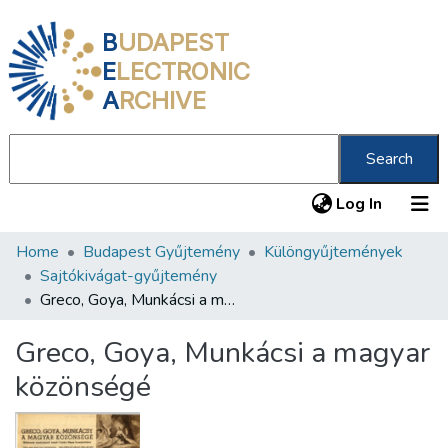
B
UDAPEST
E
LECTRONIC
A
RCHIVE
Search
(current
Log In
Home
Budapest Gyűjtemény
Különgyűjtemények
Communities & Collections
Sajtókivágat-gyűjtemény
All of DSpace
Greco, Goya, Munkácsi a magyar közönségé
Statistics
Greco, Goya, Munkácsi a magyar
About us
közönségé