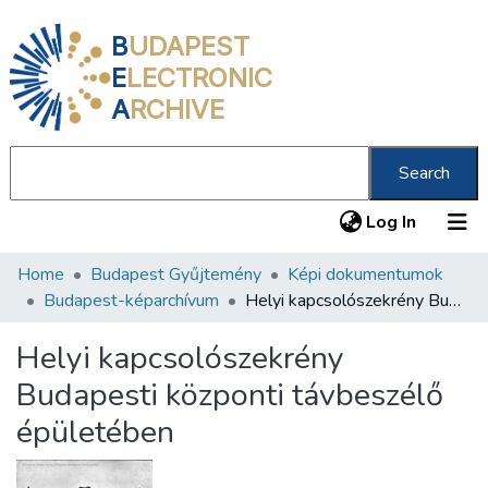
B
UDAPEST
E
LECTRONIC
A
RCHIVE
Search
(current
Log In
Home
Budapest Gyűjtemény
Képi dokumentumok
Communities & Collections
Budapest-képarchívum
Helyi kapcsolószekrény Budapesti központi távbeszélő épületében
All of DSpace
Helyi kapcsolószekrény
Statistics
Budapesti központi távbeszélő
About us
épületében