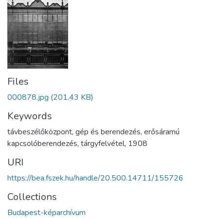
Files
000878.jpg
(201.43 KB)
Keywords
távbeszélőközpont
,
gép és berendezés
,
erősáramú
kapcsolóberendezés
,
tárgyfelvétel
,
1908
URI
https://bea.fszek.hu/handle/20.500.14711/155726
Collections
Budapest-képarchívum