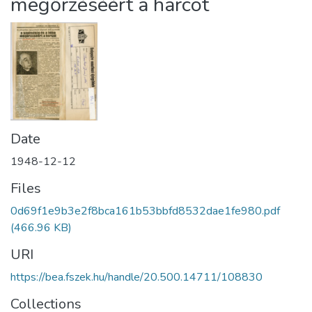
megőrzéséért a harcot
Date
1948-12-12
Files
0d69f1e9b3e2f8bca161b53bbfd8532dae1fe980.pdf
(466.96 KB)
URI
https://bea.fszek.hu/handle/20.500.14711/108830
Collections