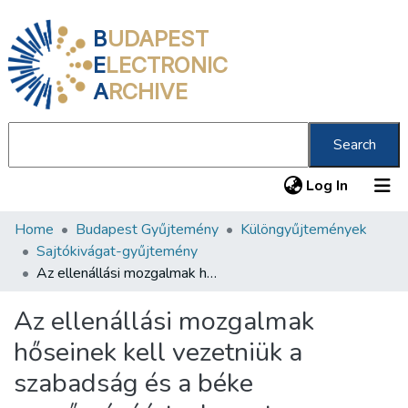
B
UDAPEST
E
LECTRONIC
A
RCHIVE
Search
(current
Log In
Home
Budapest Gyűjtemény
Különgyűjtemények
Communities & Collections
Sajtókivágat-gyűjtemény
All of DSpace
Az ellenállási mozgalmak hőseinek kell vezetniük a szabadság és a béke megőrzéséért a harcot
Statistics
Az ellenállási mozgalmak
About us
hőseinek kell vezetniük a
szabadság és a béke