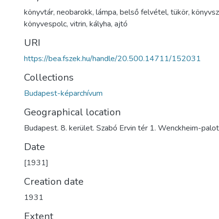
könyvtár
,
neobarokk
,
lámpa
,
belső felvétel
,
tükör
,
könyvsz
könyvespolc
,
vitrin
,
kályha
,
ajtó
URI
https://bea.fszek.hu/handle/20.500.14711/152031
Collections
Budapest-képarchívum
Geographical location
Budapest. 8. kerület. Szabó Ervin tér 1. Wenckheim-palo
Date
[1931]
Creation date
1931
Extent