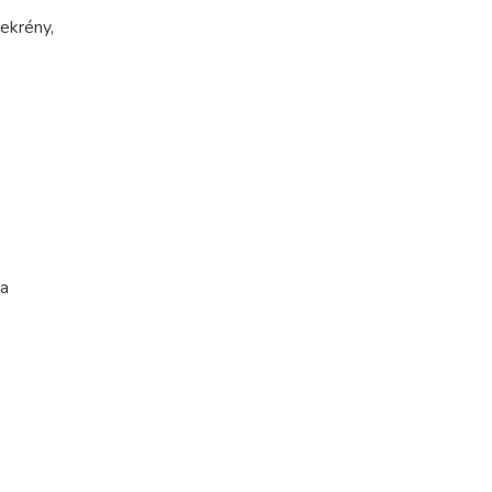
ekrény
,
ta