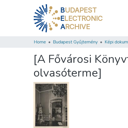
B
UDAPEST
E
LECTRONIC
A
RCHIVE
Home
Budapest Gyűjtemény
Képi doku
[A Fővárosi Könyvt
olvasóterme]