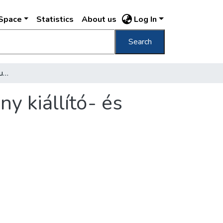
DSpace
Statistics
About us
Log In
Search
[A Fővárosi Könyvtár, a Budapest Gyűjtemény kiállító- és olvasóterme]
y kiállító- és