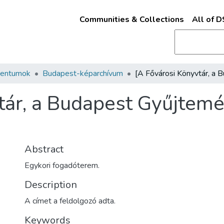
Communities & Collections
All of 
mentumok
Budapest-képarchívum
ár, a Budapest Gyűjtemén
Abstract
Egykori fogadóterem.
Description
A címet a feldolgozó adta.
Keywords