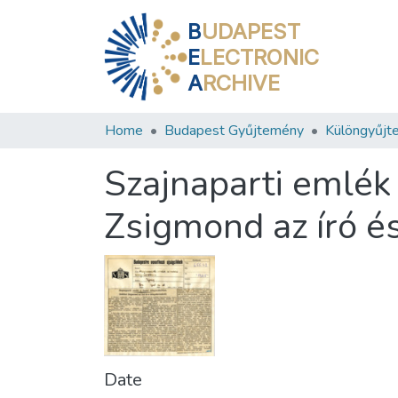
B
UDAPEST
E
LECTRONIC
A
RCHIVE
Home
Budapest Gyűjtemény
Különgyűjt
Szajnaparti emlék 
Zsigmond az író é
Date