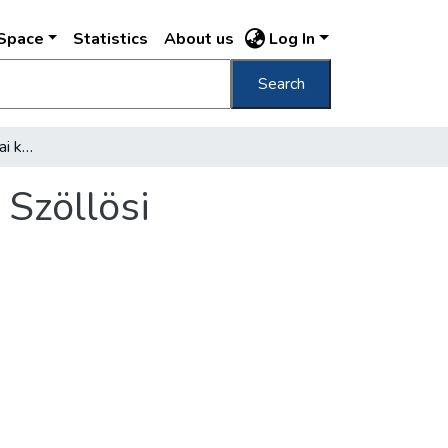
DSpace
Statistics
About us
Log In
Search
Szajnaparti emlék a budai könyvesboltban : Szöllösi Zsigmond az író és a könyvkereskedő
 Szöllösi