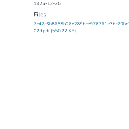
1925-12-25
Files
7c42c6b8658b26e289bce976761e3bc20bc
02d.pdf
(550.22 KB)