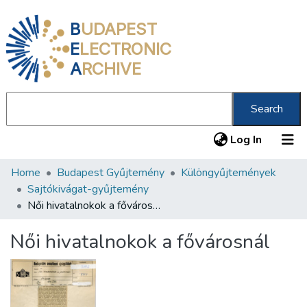
B
UDAPEST
E
LECTRONIC
A
RCHIVE
Search
(current
Log In
Home
Budapest Gyűjtemény
Különgyűjtemények
Communities & Collections
Sajtókivágat-gyűjtemény
All of DSpace
Női hivatalnokok a fővárosnál
Statistics
Női hivatalnokok a fővárosnál
About us