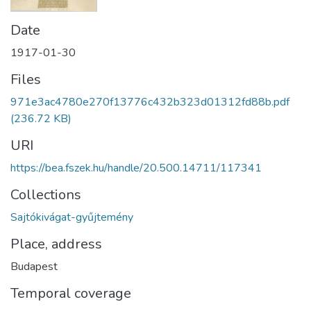
Date
1917-01-30
Files
971e3ac4780e270f13776c432b323d01312fd88b.pdf
(236.72 KB)
URI
https://bea.fszek.hu/handle/20.500.14711/117341
Collections
Sajtókivágat-gyűjtemény
Place, address
Budapest
Temporal coverage