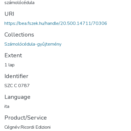
számolócédula
URI
https://bea.fszek.hu/handle/20.500.14711/70306
Collections
Számolócédula-gyűjtemény
Extent
1 lap
Identifier
SZC C 0787
Language
ita
Product/Service
Cégnév:Ricordi Edizioni