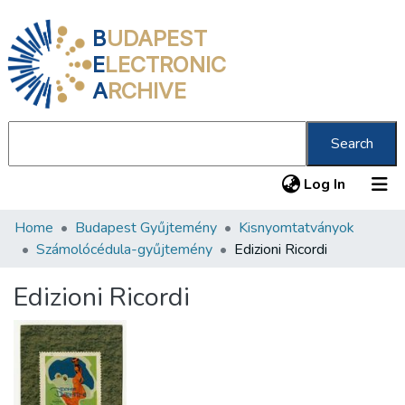
B
UDAPEST
E
LECTRONIC
A
RCHIVE
Search
(current
Log In
Home
Budapest Gyűjtemény
Kisnyomtatványok
Communities & Collections
Számolócédula-gyűjtemény
Edizioni Ricordi
All of DSpace
Edizioni Ricordi
Statistics
About us