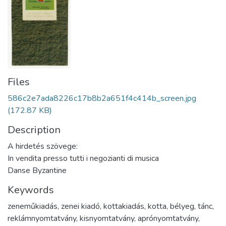
Files
586c2e7ada8226c17b8b2a651f4c414b_screen.jpg
(172.87 KB)
Description
A hirdetés szövege:
In vendita presso tutti i negozianti di musica
Danse Byzantine
Keywords
zeneműkiadás
,
zenei kiadó
,
kottakiadás
,
kotta
,
bélyeg
,
tánc
,
reklámnyomtatvány
,
kisnyomtatvány
,
aprónyomtatvány
,