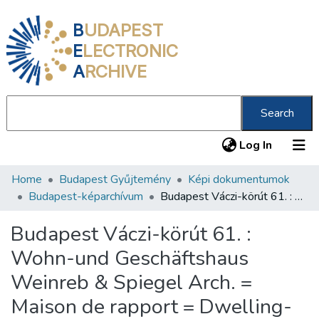
B
UDAPEST
E
LECTRONIC
A
RCHIVE
Search
(current
Log In
Home
Budapest Gyűjtemény
Képi dokumentumok
Communities & Collections
Budapest-képarchívum
Budapest Váczi-körút 61. : Wohn-und Geschäftshaus Weinreb & Spiegel Arch. = Maison de rapport = Dwelling-house with shops /
All of DSpace
Budapest Váczi-körút 61. :
Statistics
Wohn-und Geschäftshaus
About us
Weinreb & Spiegel Arch. =
Maison de rapport = Dwelling-