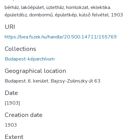
bérház
,
lakóépület
,
üzletház
,
homlokzat
,
eklektika
,
épületdísz
,
dombormű
,
épületkép
,
külső felvétel
,
1903
URI
https://bea.fszek.hu/handle/20.500.14711/155769
Collections
Budapest-képarchívum
Geographical location
Budapest. 6. kerület. Bajcsy-Zsilinszky út 63.
Date
[1903]
Creation date
1903
Extent